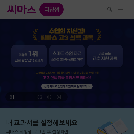
티칭샘
01
02
03
04
내 교과서를 설정해보세요
씨마스 티칭샘 로그인 후 설정하면