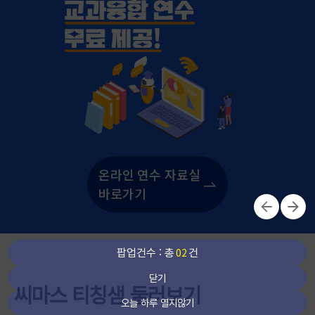
온라인 연수 자료실
바로가기
02
팝업건수 : 총
건
닫기
씨마스 티칭샘 둘러보기
오늘 하루 열지않기