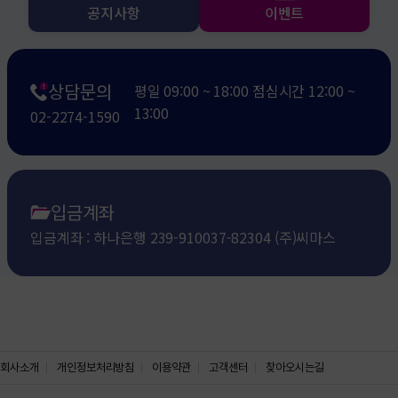
공지사항
이벤트
씨마스랑 친해지길 바라~ 회원 정보 변경 캠페인!
2025-01-03
2022개정 교육과정 교수학습 및 평가 운영 계획서 제공 -누구보다 빠르게 
2024-12-06
씨마스 온라인 연수 자료실 OPEN!
2024-11-28
상담문의
평일 09:00 ~ 18:00 점심시간 12:00 ~
13:00
02-2274-1590
입금계좌
입금계좌 : 하나은행 239-910037-82304 (주)씨마스
회사소개
개인정보처리방침
이용약관
고객센터
찾아오시는길