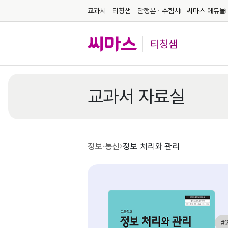
교과서
티칭샘
단행본ㆍ수험서
씨마스 에듀몰
티칭샘
교과서 자료실
정보·통신
정보 처리와 관리
#