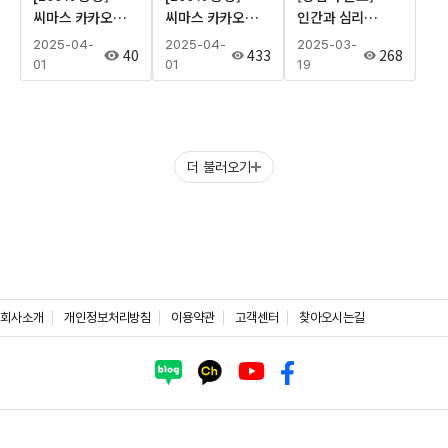
씨마스 카카오톡
씨마스 카카오톡
인간과 심리
채널 추가하고
채널 추가하고
교과서 수업 지원
2025-04-
2025-04-
2025-03-
40
433
268
선물 받자!
선물 받자!
연수를 위한
01
01
19
설문조사
더 불러오기
회사소개
개인정보처리방침
이용약관
고객센터
찾아오시는길