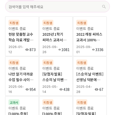
티칭샘
티칭샘
티칭샘
이벤트 종료
이벤트 종료
이벤트 종료
현장 맞춤형 교수
2025년 1학기
2022 개정 씨마스
학습 자료 개발을
씨마스 교과서
교과서 100%
위한 설문 조사 ~
사용 후기 이벤트
합격! 교과서
2026-01-
2025-09-
2025-09-
873
1081
3336
선생님의 생각을
전시관 오픈 기념
12
26
01
들려주세요 ~
EVENT
티칭샘
티칭샘
티칭샘
이벤트 종료
이벤트 종료
이벤트 종료
나만 알기 아까운
[당첨자 발표]
[스승의 날 이벤트]
수업 필수 사이트!
스승의 날 이벤트
선생님 덕분에
with 씨마스
선생님 덕분에
힘이 나요! 동료
2025-06-
2025-05-
2025-04-
954
438
67
티칭샘, 동료 교사
힘이 나요! 동료
선생님 칭찬
16
14
28
추천 EVENT
선생님 칭찬
퍼레이드
퍼레이드
교과서
티칭샘
티칭샘
이벤트 종료
이벤트 종료
이벤트 종료
[100% 증정]
[100% 증정]
[당첨자 발표]