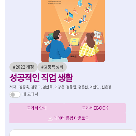
#2022 개정
#고등특성화
성공적인 직업 생활
저자 - 김종욱, 김종오, 임한욱, 이강은, 정동열, 홍은선, 이현민, 신은경
내 교과서
교과서 안내
교과서 EBOOK
데이터 통합 다운로드