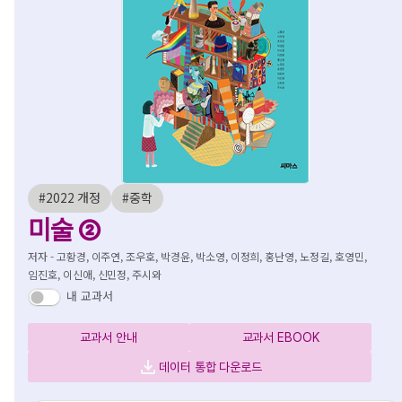
#2022 개정
#중학
미술 ②
저자 - 고황경, 이주연, 조우호, 박경윤, 박소영, 이정희, 홍난영, 노정길, 호영민,
임진호, 이신애, 신민정, 주시와
내 교과서
교과서 안내
교과서 EBOOK
데이터 통합 다운로드