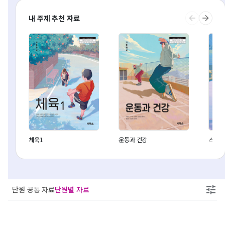
내 주제 추천 자료
체육1
운동과 건강
스포츠
단원 공통 자료
단원별 자료