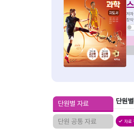
스
저자
장익
단원별
단원별 자료
단원 공통 자료
자료