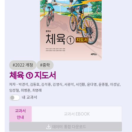
#2022 개정
#중학
체육 ① 지도서
저자 - 박경석, 김동호, 김석중, 김영식, 서광석, 서진환, 윤다영, 윤종필, 이성남,
임성철, 최병훈, 최영래
내 교과서
교과서
교과서 EBOOK
안내
데이터 통합 다운로드