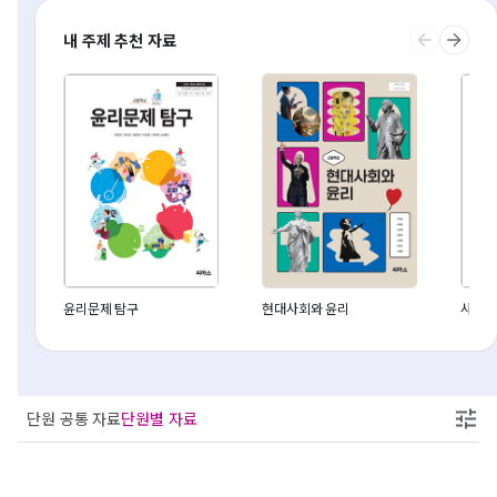
내 주제 추천 자료
윤리문제 탐구
현대사회와 윤리
사회문
단원 공통 자료
단원별 자료