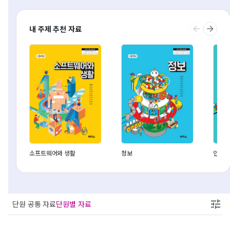
내 주제 추천 자료
소프트웨어와 생활
정보
인공지
단원 공통 자료
단원별 자료