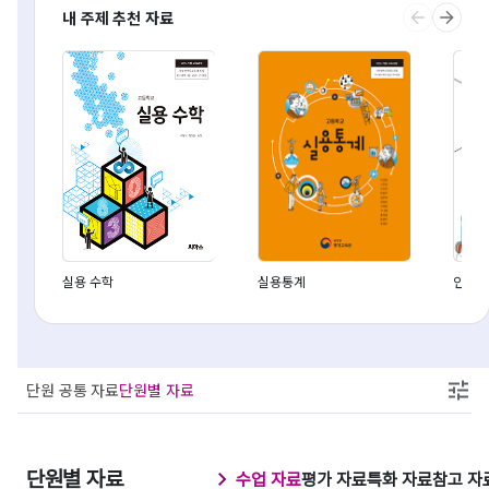
내 주제 추천 자료
실용 수학
실용통계
인공지
단원 공통 자료
단원별 자료
단원별 자료
수업 자료
평가 자료
특화 자료
참고 자