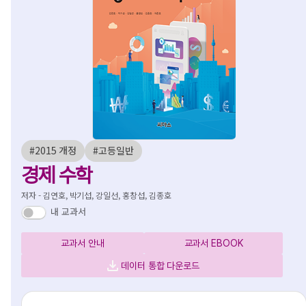
#2015 개정
#고등일반
경제 수학
저자 - 김연호, 박기섭, 강일선, 홍창섭, 김종호
내 교과서
교과서 안내
교과서 EBOOK
데이터 통합 다운로드