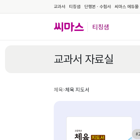
교과서
티칭샘
단행본ㆍ수험서
씨마스 에듀몰
티칭샘
교과서 자료실
체육
체육 지도서
#